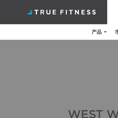
产品
跳
至
内
容
WEST 