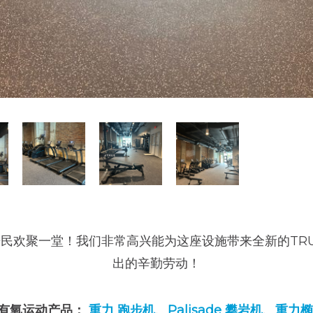
聚一堂！我们非常高兴能为这座设施带来全新的TRUE 设备
出的辛勤劳动！
有氧运动产品：
重力
跑步机
、
Palisade 攀岩机
、
重力椭