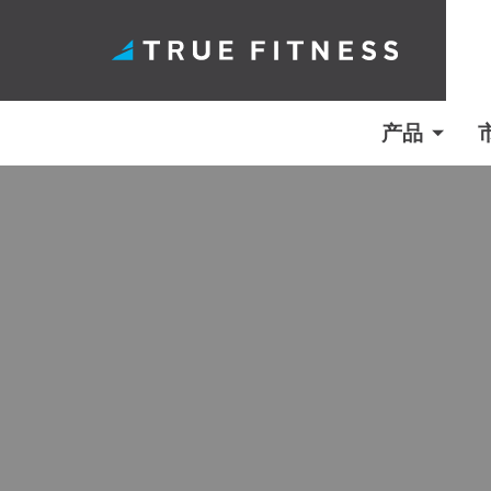
产品
跳
至
内
容