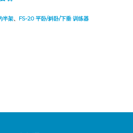
架的半架
、
FS-20 平卧/斜卧/下垂
训练器