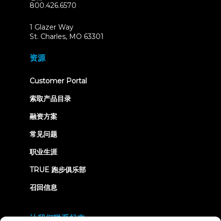
800.426.6570
1 Glazer Way
(opens
St. Charles, MO 63301
in
new
资源
tab)
(opens
Customer Portal
in
new
索取产品目录
tab)
融资方案
常见问题
职业生涯
TRUE 跑步俱乐部
召回信息
让我们联系起来