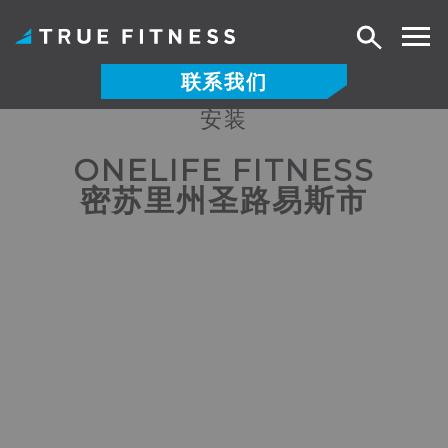
搜
索
联系我们
安装
跳
至
ONELIFE FITNESS
内
密苏里州圣路易斯市
容