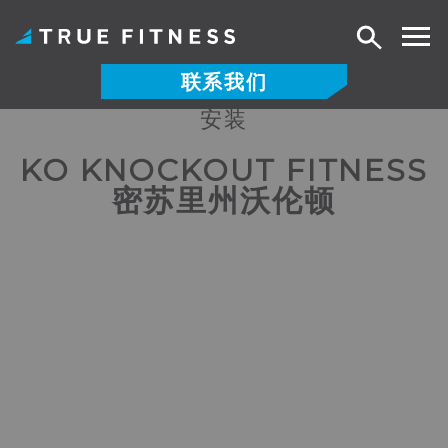
搜
索
联系我们
安装
跳
至
KO KNOCKOUT FITNESS
内
密苏里州沃伦顿
容