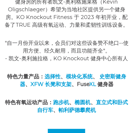
健身房的所有者凯文-奥利格施莱格（Kevin
Oligschlaeger）希望为当地社区提供另一个健身
房。KO Knockout Fitness 于 2023 年初开业，配
备了TRUE 高级有氧运动、力量和柔韧性训练设备。
"自一月份开业以来，会员们对这些设备赞不绝口--使
用方便、经久耐用，而且功能齐全"。
- 凯文-奥利施拉格，KO Knockout 健身中心所有人
特色力量产品：
选择性
、
模块化系统
、
史密斯健身
器
、
XFW 长凳和支架
、Fuse
XL
健身器
特色有氧运动产品：
跑步机
、
椭圆机
、
直立式和卧式
自行车
、
帕利萨德攀爬机