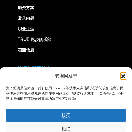
tab)
融资方案
常见问题
职业生涯
TRUE 跑步俱乐部
召回信息
让我们联系起来
管理同意书
为了提供最佳体验，我们使用 cookies 等技术来存储和/或访问设备信息。同
意使用这些技术将允许我们在本网站上处理浏览行为或唯一 ID 等数据。不同
意或撤销同意可能会对某些功能产生不利影响。
隐私政策
条款和条件
无障碍声明
接受
© 2026 True Fitness. All Rights Reserved
拒绝