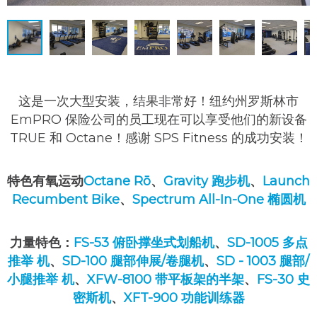
这是一次大型安装，结果非常好！纽约州罗斯林市
EmPRO 保险公司的员工现在可以享受他们的新设备
TRUE 和 Octane！感谢 SPS Fitness 的成功安装！
特色有氧运动
Octane Rō
、
Gravity 跑步机
、
Launch
Recumbent Bike
、
Spectrum All-In-One 椭圆机
力量特色：
FS-53 俯卧撑坐式划船机
、
SD-1005 多点
推举
机
、
SD-100 腿部伸展/卷腿机
、
SD
-
1003 腿部/
小腿推举
机
、
XFW-8100 带平板架的半架
、
FS-30 史
密斯机
、
XFT-900 功能训练器