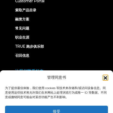
(opens
Customer Portal
in
new
索取产品目录
tab)
融资方案
常见问题
职业生涯
TRUE 跑步俱乐部
召回信息
让我们联系起来
管理同意书
为了提供最佳体验，我们使用 cookies 等技术来存储和/或访问设备信息。同
意使用这些技术将允许我们在本网站上处理浏览行为或唯一 ID 等数据。不同
意或撤销同意可能会对某些功能产生不利影响。
隐私政策
条款和条件
无障碍声明
接受