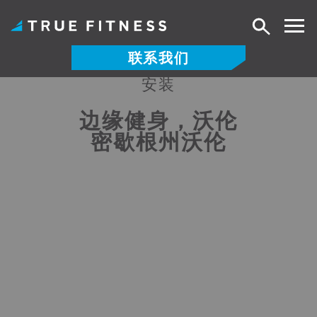
搜
索
联系我们
安装
跳
至
边缘健身，沃伦
内
密歇根州沃伦
容