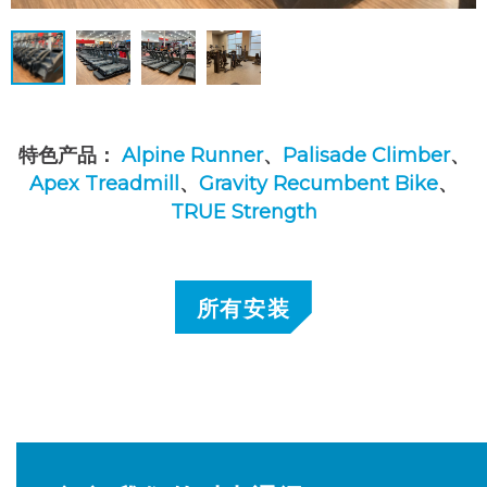
特色产品：
Alpine Runner
、
Palisade Climber
、
Apex Treadmill
、
Gravity Recumbent Bike
、
TRUE Strength
所有安装