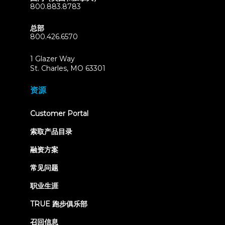
800.883.8783
总部
800.426.6570
1 Glazer Way
(opens
St. Charles, MO 63301
in
new
资源
tab)
(opens
Customer Portal
in
new
索取产品目录
tab)
融资方案
常见问题
职业生涯
TRUE 跑步俱乐部
召回信息