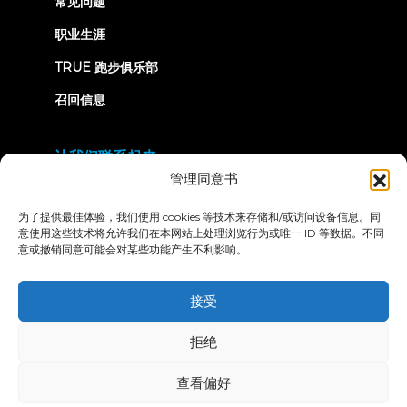
常见问题
职业生涯
TRUE 跑步俱乐部
召回信息
让我们联系起来
管理同意书
为了提供最佳体验，我们使用 cookies 等技术来存储和/或访问设备信息。同
意使用这些技术将允许我们在本网站上处理浏览行为或唯一 ID 等数据。不同
意或撤销同意可能会对某些功能产生不利影响。
隐私政策
条款和条件
无障碍声明
接受
© 2026 True Fitness. All Rights Reserved
拒绝
查看偏好