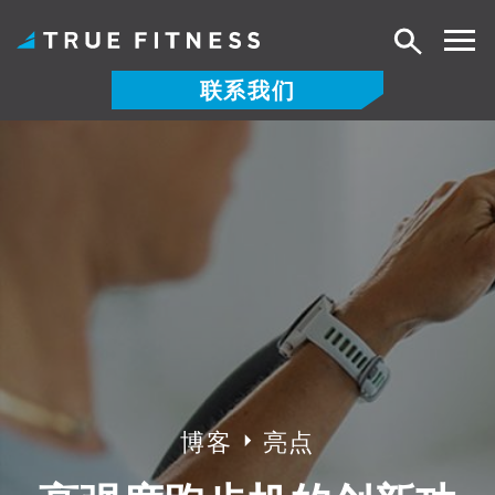
搜
索
联系我们
跳
至
内
容
博客
亮点