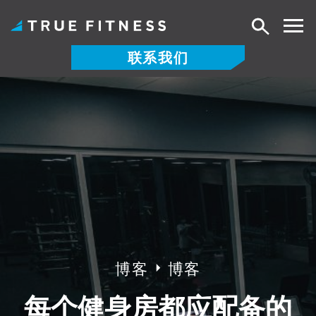
搜
索
联系我们
跳
至
内
容
博客
博客
每个健身房都应配备的