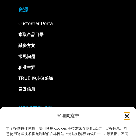
in
new
资源
tab)
(opens
Customer Portal
in
new
索取产品目录
tab)
融资方案
常见问题
职业生涯
TRUE 跑步俱乐部
召回信息
让我们联系起来
管理同意书
为了提供最佳体验，我们使用 cookies 等技术来存储和/或访问设备信息。同
意使用这些技术将允许我们在本网站上处理浏览行为或唯一 ID 等数据。不同