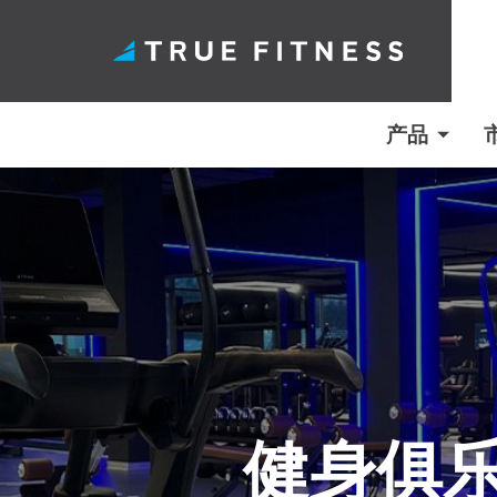
产品
跳
至
内
容
健身俱乐