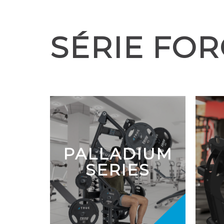
SÉRIE FO
PALLADIUM
SERIES
S