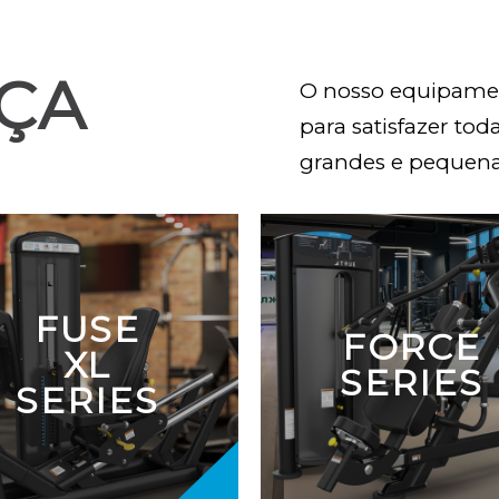
RÇA
O nosso equipamen
para satisfazer tod
grandes e pequen
FUSE
FORCE
XL
SERIES
SERIES