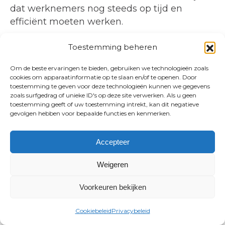
dat werknemers nog steeds op tijd en
efficiënt moeten werken.
Toestemming beheren
PRO: HUISDIEREN KUNNEN
LICHAAMSBEWEGING
Om de beste ervaringen te bieden, gebruiken we technologieën zoals
BEVORDEREN
cookies om apparaatinformatie op te slaan en/of te openen. Door
toestemming te geven voor deze technologieën kunnen we gegevens
Huisdieren hebben ook beweging nodig.
zoals surfgedrag of unieke ID's op deze site verwerken. Als u geen
toestemming geeft of uw toestemming intrekt, kan dit negatieve
Door werknemers toe te staan hun
gevolgen hebben voor bepaalde functies en kenmerken.
huisdieren mee te nemen naar kantoor,
worden ze aangemoedigd om tijdens de
Accepteer
lunch korte wandelingen te maken om hun
huisdier de benen te laten strekken en
Weigeren
eventuele zaken te regelen. Huisdieren
kunnen werknemers zelfs aanmoedigen om
Voorkeuren bekijken
elk uur op te staan en rond te lopen
.
Cookiebeleid
Privacybeleid