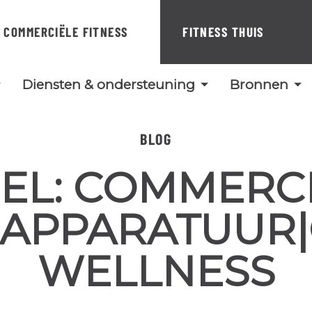
COMMERCIËLE FITNESS
FITNESS THUIS
Diensten & ondersteuning
Bronnen
BLOG
EL:
COMMERCI
SAPPARATUUR
WELLNESS