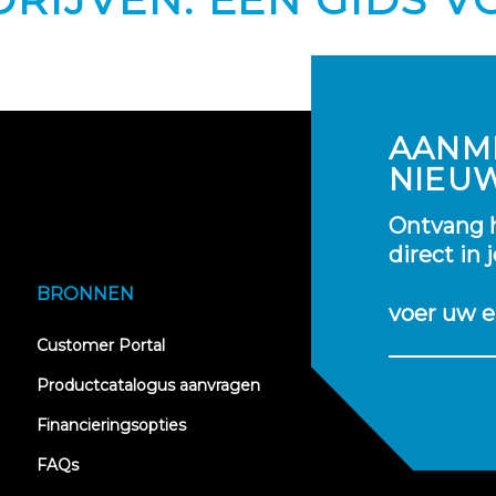
AANM
NIEU
Ontvang h
direct in 
BRONNEN
voer uw e
(opens
Customer Portal
in
new
Productcatalogus aanvragen
tab)
Financieringsopties
FAQs