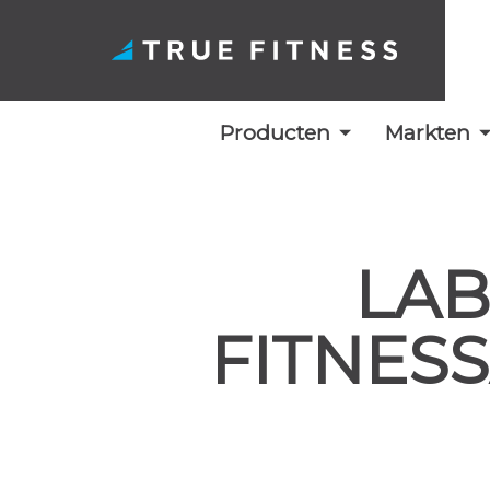
Producten
Markten
Overslaan
naar
inhoud
LAB
FITNES