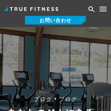
検
索
お問い合わせ
コ
ン
テ
ン
ツ
へ
ス
キ
ッ
プ
ブログ
ブログ