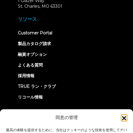
1 Glazer Way
(opens
St. Charles, MO 63301
in
new
リソース
tab)
(opens
Customer Portal
in
new
製品カタログ請求
tab)
融資オプション
よくある質問
採用情報
TRUE ラン・クラブ
リコール情報
つながろう
同意の管理
最高の体験を提供するために、当社はクッキーのような技術を使用してデバ