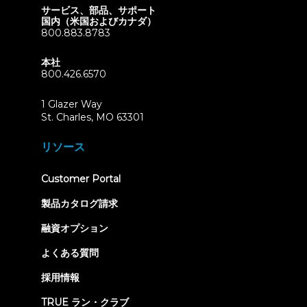
サービス、部品、サポート
国内（米国およびカナダ）
800.883.8783
本社
800.426.6570
1 Glazer Way
(opens
St. Charles, MO 63301
in
new
リソース
tab)
(opens
Customer Portal
in
new
製品カタログ請求
tab)
融資オプション
よくある質問
採用情報
TRUE ラン・クラブ