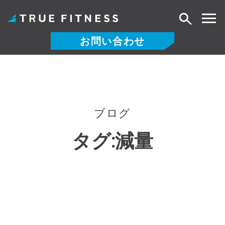
検
索
お問い合わせ
コ
ン
テ
ン
ツ
ブログ
へ
タグ:
減量
ス
キ
ッ
プ