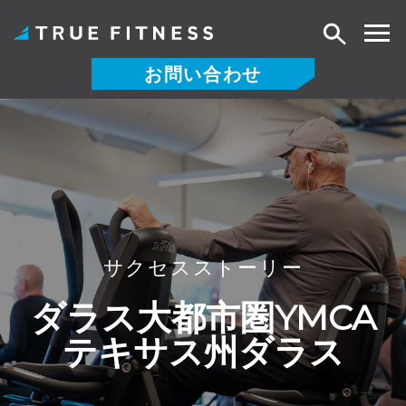
検
索
お問い合わせ
コ
ン
テ
ン
ツ
へ
ス
サクセスストーリー
キ
ッ
ダラス大都市圏YMCA
プ
テキサス州ダラス