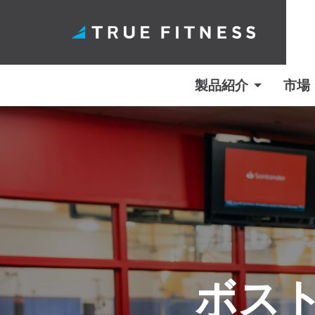
製品紹介
市場
コ
ン
テ
ン
ツ
へ
ス
キ
ボス
ッ