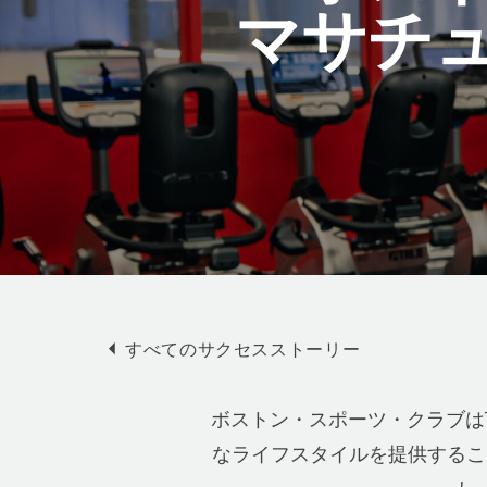
プ
マサチ
すべてのサクセスストーリー
ボストン・スポーツ・クラブは
なライフスタイルを提供するこ