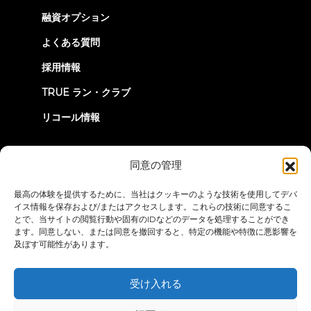
tab)
融資オプション
よくある質問
採用情報
TRUE ラン・クラブ
リコール情報
つながろう
同意の管理
最高の体験を提供するために、当社はクッキーのような技術を使用してデバ
イス情報を保存および/またはアクセスします。これらの技術に同意するこ
とで、当サイトの閲覧行動や固有のIDなどのデータを処理することができ
ます。同意しない、または同意を撤回すると、特定の機能や特徴に悪影響を
及ぼす可能性があります。
プライバシーポリシー
ご利用条件
アクセシビリティ・ステートメ
ント
受け入れる
© 2026 True Fitness. All Rights Reserved