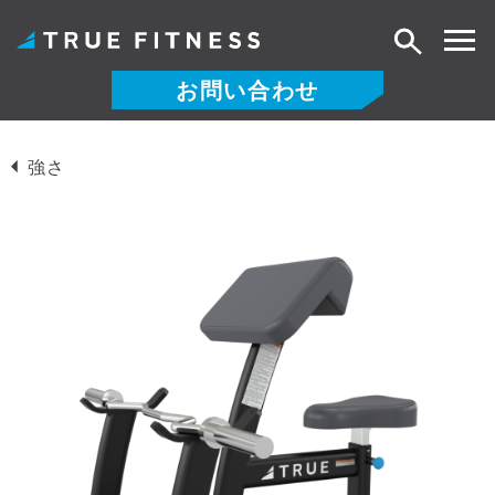
検
索
お問い合わせ
コ
ン
強さ
テ
ン
ツ
へ
ス
キ
ッ
プ