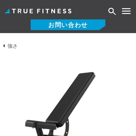
検
索
お問い合わせ
コ
ン
強さ
テ
ン
ツ
へ
ス
キ
ッ
プ