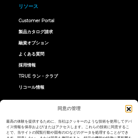
new
リソース
tab)
(opens
Customer Portal
in
new
製品カタログ請求
tab)
融資オプション
よくある質問
採用情報
TRUE ラン・クラブ
リコール情報
つながろう
同意の管理
最高の体験を提供するために、当社はクッキーのような技術を使用してデバ
イス情報を保存および/またはアクセスします。これらの技術に同意するこ
とで、当サイトの閲覧行動や固有のIDなどのデータを処理することができ
ます。同意しない、または同意を撤回すると、特定の機能や特徴に悪影響を