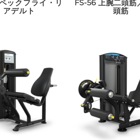
55 ペックフライ・リ
FS-56 上腕二頭
アデルト
頭筋