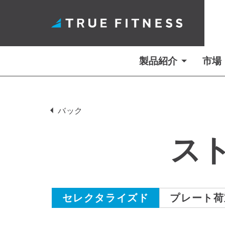
製品紹介
市場
コ
ン
バック
テ
ン
ス
ツ
へ
ス
キ
セレクタライズド
プレート荷
ッ