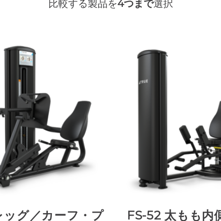
比較する製品を
4つまで
選択
1 レッグ／カーフ・プ
FS-52 太もも内