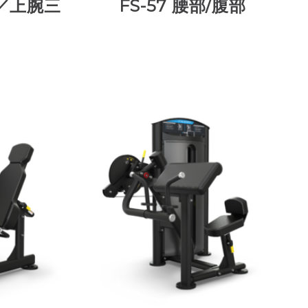
筋／上腕三
FS-57 腰部/腹部