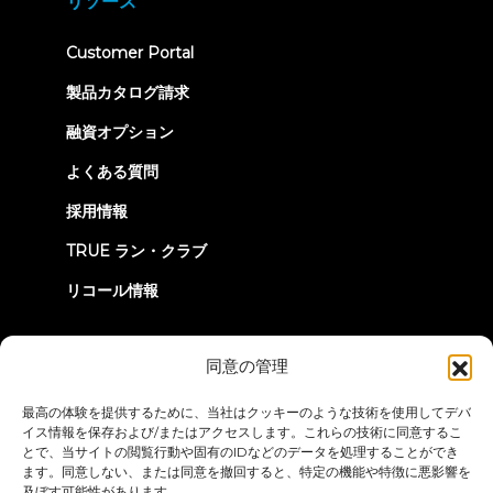
リソース
tab)
(opens
Customer Portal
in
new
製品カタログ請求
tab)
融資オプション
よくある質問
採用情報
TRUE ラン・クラブ
リコール情報
つながろう
同意の管理
最高の体験を提供するために、当社はクッキーのような技術を使用してデバ
イス情報を保存および/またはアクセスします。これらの技術に同意するこ
とで、当サイトの閲覧行動や固有のIDなどのデータを処理することができ
ます。同意しない、または同意を撤回すると、特定の機能や特徴に悪影響を
及ぼす可能性があります。