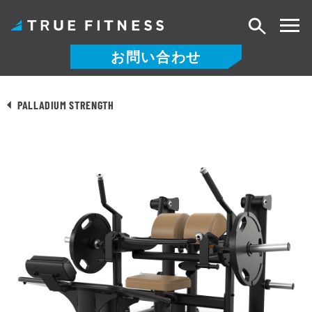
検
索
お問い合わせ
コ
ン
PALLADIUM STRENGTH
テ
ン
ツ
へ
ス
キ
ッ
プ