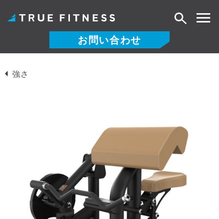
検
索
お問い合わせ
コ
ン
強さ
テ
ン
ツ
へ
ス
キ
ッ
プ