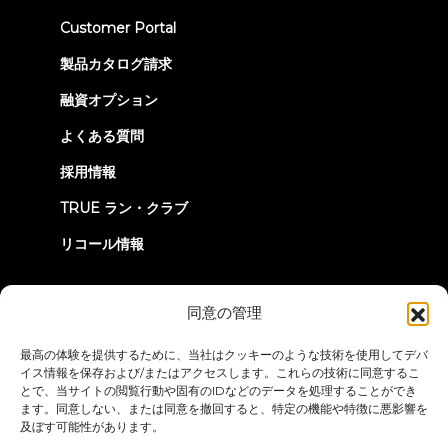
(opens
Customer Portal
in
new
製品カタログ請求
tab)
融資オプション
よくある質問
採用情報
TRUE ラン・クラブ
リコール情報
つながろう
同意の管理
最高の体験を提供するために、当社はクッキーのような技術を使用してデバ
イス情報を保存および/またはアクセスします。これらの技術に同意するこ
とで、当サイトの閲覧行動や固有のIDなどのデータを処理することができ
ます。同意しない、または同意を撤回すると、特定の機能や特徴に悪影響を
及ぼす可能性があります。
プライバシーポリシー
ご利用条件