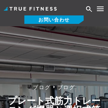
検
索
お問い合わせ
コ
ン
テ
ン
ツ
へ
ス
キ
ッ
プ
ブログ
ブログ
プレート式筋力トレー