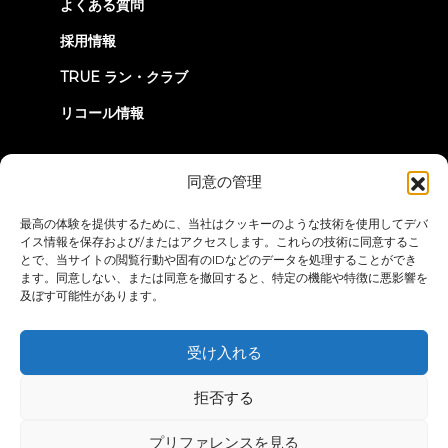
よくある質問
採用情報
TRUE ラン・クラブ
リコール情報
つながろう
同意の管理
最高の体験を提供するために、当社はクッキーのような技術を使用してデバ
イス情報を保存および/またはアクセスします。これらの技術に同意するこ
とで、当サイトの閲覧行動や固有のIDなどのデータを処理することができ
ます。同意しない、または同意を撤回すると、特定の機能や特徴に悪影響を
及ぼす可能性があります。
プライバシーポリシー
ご利用条件
アクセシビリティ・ステートメ
ント
受け入れる
© 2026 True Fitness. All Rights Reserved
拒否する
プリファレンスを見る