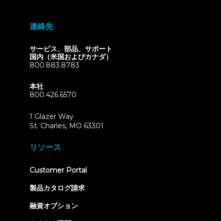
連絡先
サービス、部品、サポート
国内（米国およびカナダ）
800.883.8783
本社
800.426.6570
1 Glazer Way
(opens
St. Charles, MO 63301
in
new
リソース
tab)
(opens
Customer Portal
in
new
製品カタログ請求
tab)
融資オプション