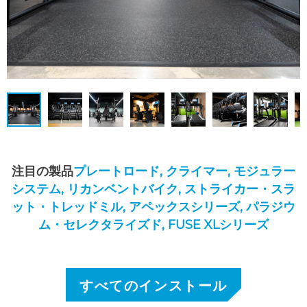
注目の製品
プレートロード,
クライマー,
モジュラー
システム,
リカンベントバイク,
ストライカー・スラ
ット・トレッドミル,
アペックスシリーズ,
パラジウ
ム・セレクタライズド,
FUSE XLシリーズ
すべてのインストール