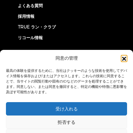
よくある質問
採用情報
TRUE ラン・クラブ
リコール情報
つながろう
同意の管理
最高の体験を提供するために、当社はクッキーのような技術を使用してデバ
イス情報を保存および/またはアクセスします。これらの技術に同意するこ
とで、当サイトの閲覧行動や固有のIDなどのデータを処理することができ
ます。同意しない、または同意を撤回すると、特定の機能や特徴に悪影響を
及ぼす可能性があります。
プライバシーポリシー
ご利用条件
アクセシビリティ・ステートメ
ント
受け入れる
© 2026 True Fitness. All Rights Reserved
拒否する