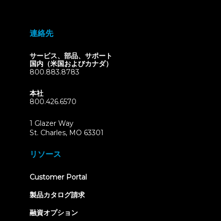
連絡先
サービス、部品、サポート
国内（米国およびカナダ）
800.883.8783
本社
800.426.6570
1 Glazer Way
(opens
St. Charles, MO 63301
in
new
リソース
tab)
(opens
Customer Portal
in
new
製品カタログ請求
tab)
融資オプション