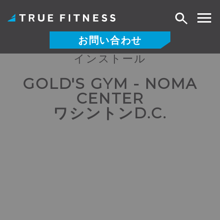
検
索
お問い合わせ
インストール
コ
ン
GOLD'S GYM - NOMA
テ
CENTER
ン
ツ
ワシントンD.C.
へ
ス
キ
ッ
プ