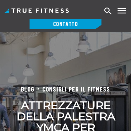
Ricerca
CONTATTO
Vai
al
contenuto
BLOG
CONSIGLI PER IL FITNESS
ATTREZZATURE
DELLA PALESTRA
YMCA PER