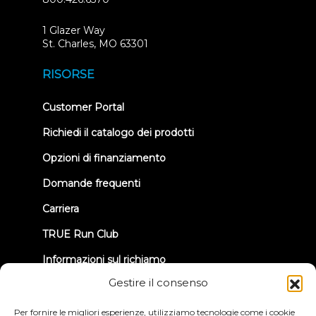
1 Glazer Way
(opens
St. Charles, MO 63301
in
new
RISORSE
tab)
(opens
Customer Portal
in
new
Richiedi il catalogo dei prodotti
tab)
Opzioni di finanziamento
Domande frequenti
Carriera
TRUE Run Club
Informazioni sul richiamo
Gestire il consenso
CONNETTIAMOCI
Per fornire le migliori esperienze, utilizziamo tecnologie come i cookie