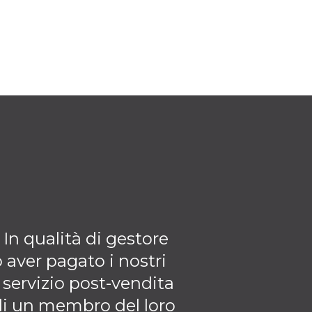
 In qualità di gestore
Penso davvero c
 aver pagato i nostri
dimostra l'aumen
l servizio post-vendita
collaborazione
di un membro del loro