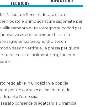
DOWNLOAD
TECNICHE
lla Palladium Series è dotata di un
 per il busto e di impugnature sagomate per
n allineamento e un sostegno superiori per
innovativo asse di rotazione sfalsato si
e le taglie senza bisogno di ulteriori
modo design verticale, la pressa per glute
ntrare e uscire facilmente, migliorando
mento.
sto regolabile in 8 posizioni e doppia
ta per un corretto allineamento del
durante l'esercizio.
disassato consente di adattarsi a un'ampia