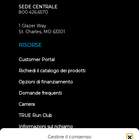
SEDE CENTRALE
800.426.6570
1 Glazer Way
(opens
St. Charles, MO 63301
in
new
RISORSE
tab)
(opens
Customer Portal
in
new
Richiedi il catalogo dei prodotti
tab)
Opzioni di finanziamento
Domande frequenti
Carriera
TRUE Run Club
Informazioni sul richiamo
Gestire il consenso