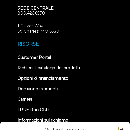
SEDE CENTRALE
800.426.6570
1 Glazer Way
(opens
St. Charles, MO 63301
in
new
RISORSE
tab)
(opens
Customer Portal
in
new
Richiedi il catalogo dei prodotti
tab)
Opzioni di finanziamento
Domande frequenti
Carriera
TRUE Run Club
Informazioni sul richiamo
Gestire il consenso