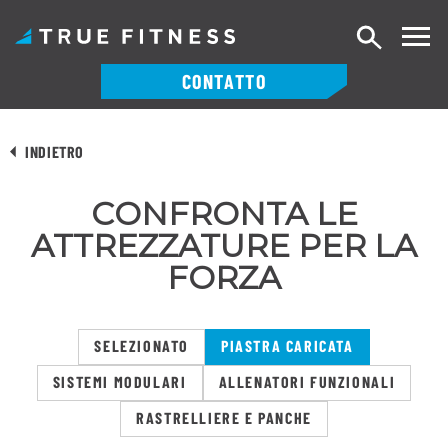
Ricerca
CONTATTO
Vai
al
INDIETRO
contenuto
CONFRONTA LE
ATTREZZATURE PER LA
FORZA
SELEZIONATO
PIASTRA CARICATA
SISTEMI MODULARI
ALLENATORI FUNZIONALI
RASTRELLIERE E PANCHE