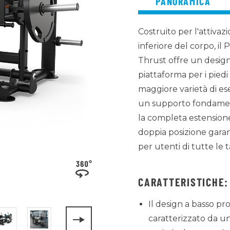
PANORAMICA
Costruito per l'attivaz
inferiore del corpo, i
Thrust offre un design 
piattaforma per i pied
maggiore varietà di ese
un supporto fondament
la completa estensione
doppia posizione garant
per utenti di tutte le t
CARATTERISTICHE:
Il design a basso pro
caratterizzato da u