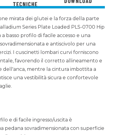
DOWNLOAD
TECNICHE
ione mirata dei glutei e la forza della parte
l Palladium Series Plate Loaded PLS-0700 Hip
a basso profilo di facile accesso e una
i sovradimensionata e antiscivolo per una
rcizi. I cuscinetti lombari curvi forniscono
ale, favorendo il corretto allineamento e
 dell'anca, mentre la cintura imbottita a
isce una vestibilità sicura e confortevole
aglie.
filo e di facile ingresso/uscita è
na pedana sovradimensionata con superficie