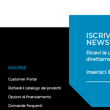
ISCRI
NEWS
Ricevi le
direttamen
RISORSE
inserisci 
(opens
Customer Portal
in
new
Richiedi il catalogo dei prodotti
tab)
Opzioni di finanziamento
Domande frequenti