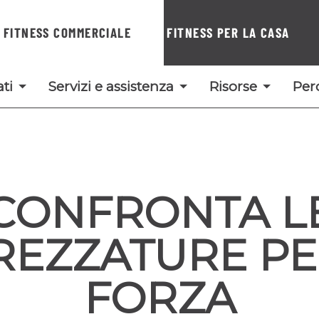
FITNESS COMMERCIALE
FITNESS PER LA CASA
ti
Servizi e assistenza
Risorse
Per
CONFRONTA L
REZZATURE PE
FORZA