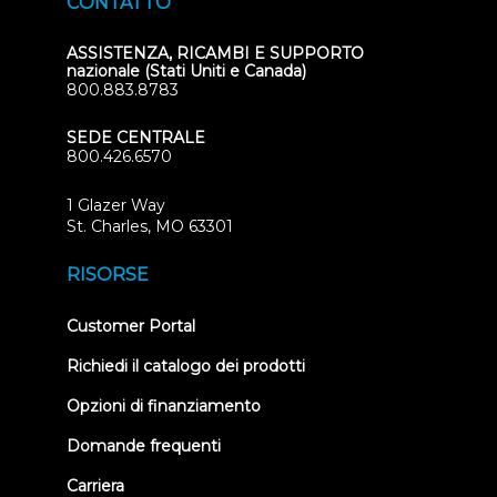
CONTATTO
ASSISTENZA, RICAMBI E SUPPORTO
nazionale (Stati Uniti e Canada)
800.883.8783
SEDE CENTRALE
800.426.6570
1 Glazer Way
(opens
St. Charles, MO 63301
in
new
RISORSE
tab)
(opens
Customer Portal
in
new
Richiedi il catalogo dei prodotti
tab)
Opzioni di finanziamento
Domande frequenti
Carriera