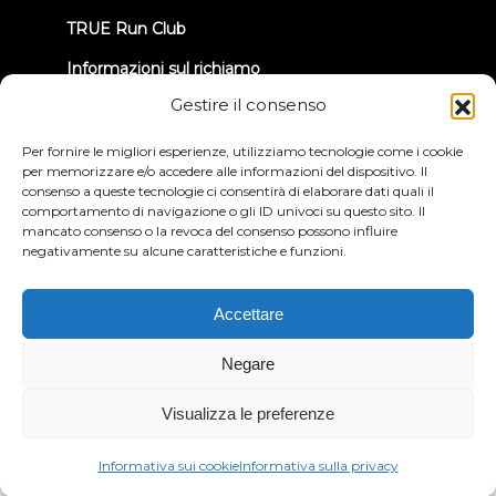
TRUE Run Club
Informazioni sul richiamo
Gestire il consenso
CONNETTIAMOCI
Per fornire le migliori esperienze, utilizziamo tecnologie come i cookie
per memorizzare e/o accedere alle informazioni del dispositivo. Il
consenso a queste tecnologie ci consentirà di elaborare dati quali il
comportamento di navigazione o gli ID univoci su questo sito. Il
mancato consenso o la revoca del consenso possono influire
negativamente su alcune caratteristiche e funzioni.
Informativa sulla privacy
Termini e condizioni
Dichiarazione di accessibilità
Accettare
© 2026 True Fitness. All Rights Reserved
Negare
Visualizza le preferenze
Informativa sui cookie
Informativa sulla privacy
Italiano