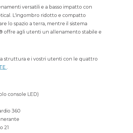
llenamenti versatili e a basso impatto con
liptical. L'ingombro ridotto e compatto
e lo spazio a terra, mentre il sistema
 offre agli utenti un allenamento stabile e
a struttura e i vostri utenti con le quattro
ITE
.
olo console LED)
ardio
360
enerante
o 21