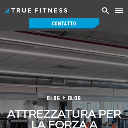
Ricerca
CONTATTO
Vai
al
contenuto
BLOG
BLOG
ATTREZZATURA PER
LA FORZA A