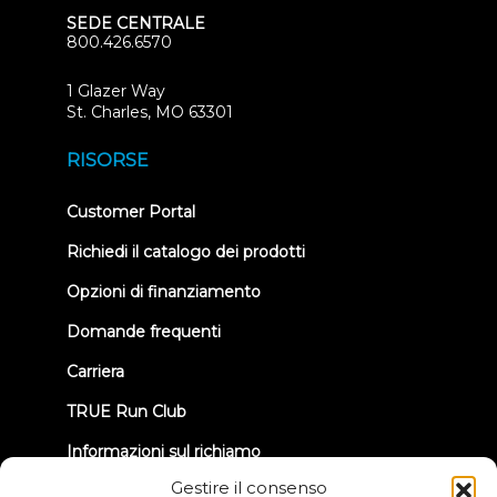
SEDE CENTRALE
800.426.6570
1 Glazer Way
(opens
St. Charles, MO 63301
in
new
RISORSE
tab)
(opens
Customer Portal
in
new
Richiedi il catalogo dei prodotti
tab)
Opzioni di finanziamento
Domande frequenti
Carriera
TRUE Run Club
Informazioni sul richiamo
Gestire il consenso