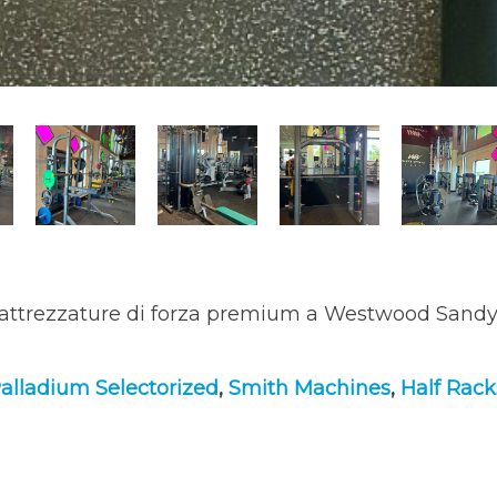
attrezzature di forza premium a Westwood Sand
alladium Selectorized
,
Smith Machines
,
Half Rack