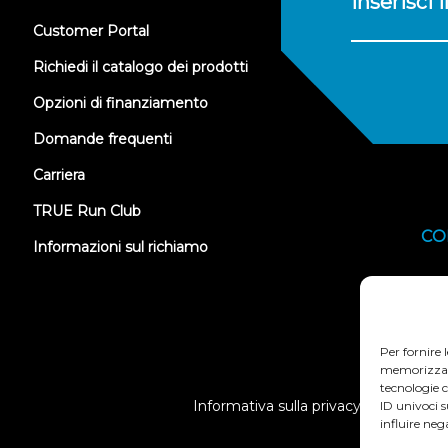
inserisci 
(opens
Customer Portal
in
new
Richiedi il catalogo dei prodotti
tab)
Opzioni di finanziamento
Domande frequenti
Carriera
TRUE Run Club
CO
Informazioni sul richiamo
Per fornire 
memorizzare 
tecnologie c
Informativa sulla privacy
Termi
ID univoci 
influire neg