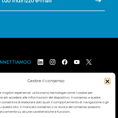
il tuo indirizzo e-mail
NNETTIAMOCI
Gestire il consenso
le migliori esperienze, utilizziamo tecnologie come i cookie per
e/o accedere alle informazioni del dispositivo. Il consenso a queste
i consentirà di elaborare dati quali il comportamento di navigazione o gli
ni e condizioni
Dichiarazione di accessibilità
su questo sito. Il mancato consenso o la revoca del consenso possono
ativamente su alcune caratteristiche e funzioni.