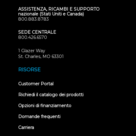
ASSISTENZA, RICAMBI E SUPPORTO
nazionale (Stati Uniti e Canada)
800.883.8783
SEDE CENTRALE
800.426.6570
1 Glazer Way
(opens
St. Charles, MO 63301
in
new
RISORSE
tab)
(opens
Customer Portal
in
new
Richiedi il catalogo dei prodotti
tab)
Opzioni di finanziamento
Domande frequenti
Carriera