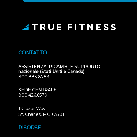
CONTATTO
ASSISTENZA, RICAMBI E SUPPORTO
nazionale (Stati Uniti e Canada)
800.883.8783
SEDE CENTRALE
800.426.6570
1 Glazer Way
(opens
St. Charles, MO 63301
in
new
RISORSE
tab)