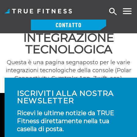
Ricerca
CONTATTO
INTEGRAZIONE
Vai
al
TECNOLOGICA
contenuto
Questa è una pagina segnaposto per le varie
integrazioni tecnologiche della console (Polar
Connectivity, Gymtrakr App, Zwift, ecc.).
ISCRIVITI ALLA NOSTRA
NEWSLETTER
Ricevi le ultime notizie da TRUE
Fitness direttamente nella tua
casella di posta.