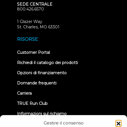
SEDE CENTRALE
800.426.6570
1 Glazer Way
(opens
St. Charles, MO 63301
in
new
RISORSE
tab)
(opens
Customer Portal
in
new
Richiedi il catalogo dei prodotti
tab)
Opzioni di finanziamento
Domande frequenti
Carriera
TRUE Run Club
Informazioni sul richiamo
Gestire il consenso