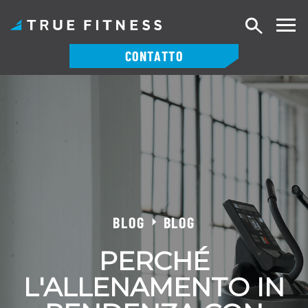
Ricerca
CONTATTO
Vai
al
contenuto
BLOG
BLOG
PERCHÉ
L'ALLENAMENTO IN