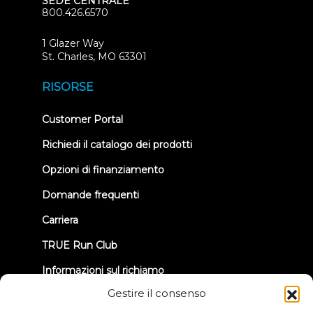
SEDE CENTRALE
800.426.6570
1 Glazer Way
(opens
St. Charles, MO 63301
in
new
RISORSE
tab)
(opens
Customer Portal
in
new
Richiedi il catalogo dei prodotti
tab)
Opzioni di finanziamento
Domande frequenti
Carriera
TRUE Run Club
Informazioni sul richiamo
Gestire il consenso