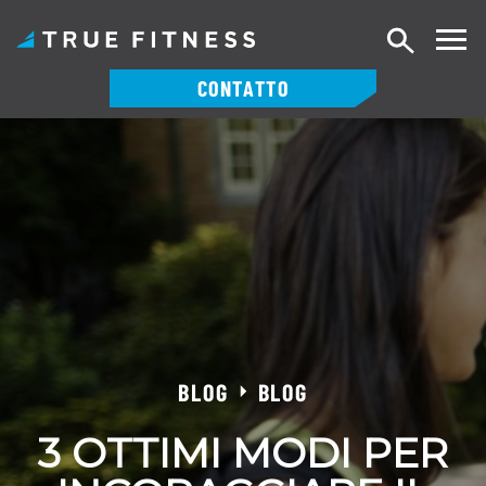
Ricerca
CONTATTO
Vai
al
contenuto
BLOG
BLOG
3 OTTIMI MODI PER