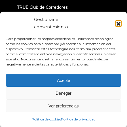
TRUE Club de Corredores
Información sobre la retirada
Gestionar el
consentimiento
CONECTÉMONOS
Para proporcionar las mejores experiencias, utilizamos tecnologías
como las cookies para almacenar y/o acceder a la información del
dispositivo. Consentir estas tecnologías nos permitirá procesar datos
como el comportamiento de navegación o identificaciones únicas en
este sitio. No consentir o retirar el consentimiento, puede afectar
negativamente a ciertas características y funciones.
Política de privacidad
Condiciones generales
Declaración de accesibilidad
Acepte
© 2026 True Fitness. All Rights Reserved
Denegar
Ver preferencias
Política de cookies
Política de privacidad
Español