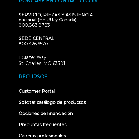
PÓNGASE EN CONTACTO CON
SERVICIO, PIEZAS Y ASISTENCIA
nacional (EE.UU. y Canadá)
800.883.8783
SEDE CENTRAL
800.426.6570
1 Glazer Way
(opens
St. Charles, MO 63301
in
new
RECURSOS
tab)
(opens
Customer Portal
in
new
Solicitar catálogo de productos
tab)
Opciones de financiación
Preguntas frecuentes
Carreras profesionales