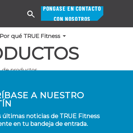
PÓNGASE EN CONTACTO
Buscar
CON NOSOTROS
en
Por qué TRUE Fitness
ODUCTOS
 de productos.
ÍBASE A NUESTRO
TÍN
s últimas noticias de TRUE Fitness
nte en tu bandeja de entrada.