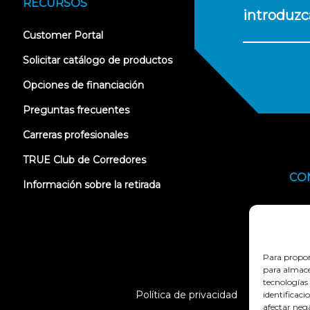
RECURSOS
introduzc
(opens
Customer Portal
in
new
Solicitar catálogo de productos
tab)
Opciones de financiación
Preguntas frecuentes
Carreras profesionales
TRUE Club de Corredores
CO
Información sobre la retirada
Para propor
para almacen
tecnologías
Política de privacidad
Condici
identificaci
afectar nega