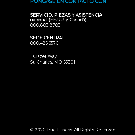
PÓNGASE EN CONTACTO CON
SERVICIO, PIEZAS Y ASISTENCIA
nacional (EE.UU. y Canadá)
800.883.8783
SEDE CENTRAL
800.426.6570
1 Glazer Way
(opens
St. Charles, MO 63301
in
new
tab)
© 2026 True Fitness. All Rights Reserved