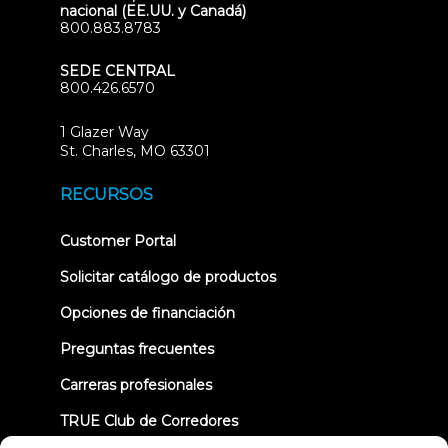
nacional (EE.UU. y Canadá)
800.883.8783
SEDE CENTRAL
800.426.6570
1 Glazer Way
(opens
St. Charles, MO 63301
in
new
RECURSOS
tab)
(opens
Customer Portal
in
new
Solicitar catálogo de productos
tab)
Opciones de financiación
Preguntas frecuentes
Carreras profesionales
TRUE Club de Corredores