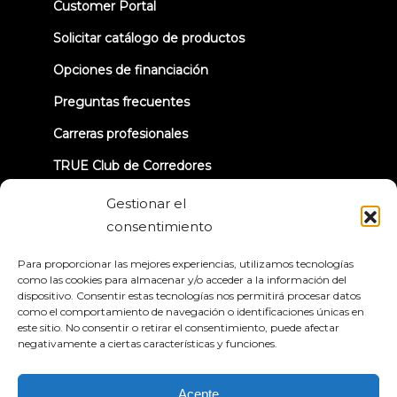
(opens
Customer Portal
in
new
Solicitar catálogo de productos
tab)
Opciones de financiación
Preguntas frecuentes
Carreras profesionales
TRUE Club de Corredores
Información sobre la retirada
Gestionar el
consentimiento
CONECTÉMONOS
Para proporcionar las mejores experiencias, utilizamos tecnologías
como las cookies para almacenar y/o acceder a la información del
dispositivo. Consentir estas tecnologías nos permitirá procesar datos
como el comportamiento de navegación o identificaciones únicas en
este sitio. No consentir o retirar el consentimiento, puede afectar
negativamente a ciertas características y funciones.
Política de privacidad
Condiciones generales
Declaración de accesibilidad
Acepte