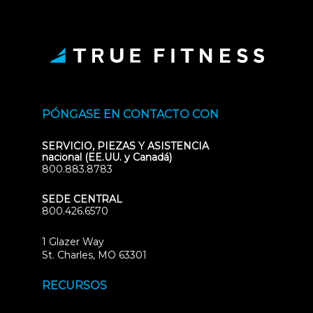
PÓNGASE EN CONTACTO CON
SERVICIO, PIEZAS Y ASISTENCIA
nacional (EE.UU. y Canadá)
800.883.8783
SEDE CENTRAL
800.426.6570
1 Glazer Way
(opens
St. Charles, MO 63301
in
new
RECURSOS
tab)