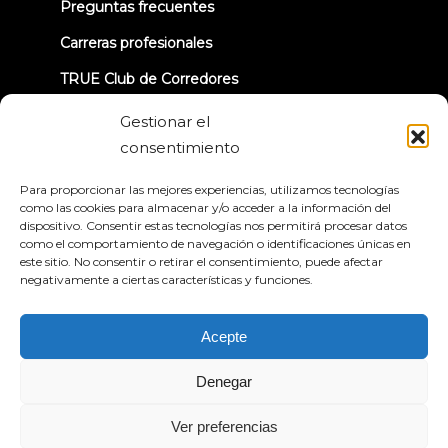
Preguntas frecuentes
Carreras profesionales
TRUE Club de Corredores
Información sobre la retirada
Gestionar el
consentimiento
CONECTÉMONOS
Para proporcionar las mejores experiencias, utilizamos tecnologías
como las cookies para almacenar y/o acceder a la información del
dispositivo. Consentir estas tecnologías nos permitirá procesar datos
como el comportamiento de navegación o identificaciones únicas en
este sitio. No consentir o retirar el consentimiento, puede afectar
negativamente a ciertas características y funciones.
Política de privacidad
Condiciones generales
Declaración de accesibilidad
Acepte
© 2026 True Fitness. All Rights Reserved
Denegar
Ver preferencias