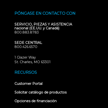
PÓNGASE EN CONTACTO CON
SERVICIO, PIEZAS Y ASISTENCIA
nacional (EE.UU. y Canadá)
800.883.8783
SEDE CENTRAL
800.426.6570
1 Glazer Way
(opens
St. Charles, MO 63301
in
new
RECURSOS
tab)
(opens
Customer Portal
in
new
Solicitar catálogo de productos
tab)
Opciones de financiación