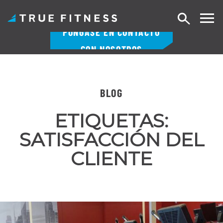
Buscar
PÓNGASE EN CONTACTO
en
CON NOSOTROS
Ir
al
contenido
BLOG
ETIQUETAS:
SATISFACCIÓN DEL
CLIENTE