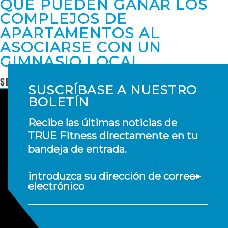
QUÉ PUEDEN GANAR LOS
COMPLEJOS DE
APARTAMENTOS AL
ASOCIARSE CON UN
GIMNASIO LOCAL
SEGUIR LEYENDO
SUSCRÍBASE A NUESTRO
BOLETÍN
Recibe las últimas noticias de
TRUE Fitness directamente en tu
bandeja de entrada.
introduzca su dirección de correo
electrónico