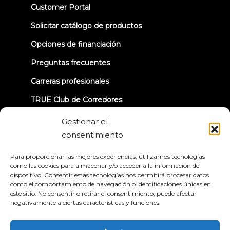
(opens
Customer Portal
in
new
Solicitar catálogo de productos
tab)
Opciones de financiación
Preguntas frecuentes
Carreras profesionales
TRUE Club de Corredores
Información sobre la retirada
Gestionar el
consentimiento
CONECTÉMONOS
Para proporcionar las mejores experiencias, utilizamos tecnologías
como las cookies para almacenar y/o acceder a la información del
dispositivo. Consentir estas tecnologías nos permitirá procesar datos
como el comportamiento de navegación o identificaciones únicas en
este sitio. No consentir o retirar el consentimiento, puede afectar
negativamente a ciertas características y funciones.
Política de privacidad
Condiciones generales
Declaración de accesibilidad