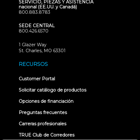
SERVICIO, PIEZAS Y ASISTENCIA
nacional (EE.UU. y Canadá)
800.883.8783
SEDE CENTRAL
800.426.6570
1 Glazer Way
(opens
St. Charles, MO 63301
in
new
RECURSOS
tab)
(opens
Customer Portal
in
new
Solicitar catálogo de productos
tab)
Opciones de financiación
Preguntas frecuentes
Carreras profesionales
TRUE Club de Corredores