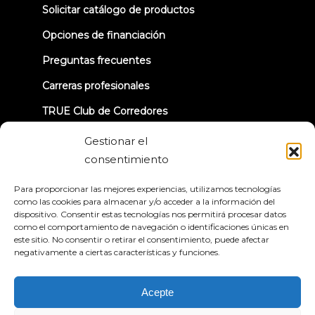
new
Solicitar catálogo de productos
tab)
Opciones de financiación
Preguntas frecuentes
Carreras profesionales
TRUE Club de Corredores
Información sobre la retirada
Gestionar el
consentimiento
CONECTÉMONOS
Para proporcionar las mejores experiencias, utilizamos tecnologías
como las cookies para almacenar y/o acceder a la información del
dispositivo. Consentir estas tecnologías nos permitirá procesar datos
como el comportamiento de navegación o identificaciones únicas en
este sitio. No consentir o retirar el consentimiento, puede afectar
negativamente a ciertas características y funciones.
Política de privacidad
Condiciones generales
Declaración de accesibilidad
Acepte
© 2026 True Fitness. All Rights Reserved