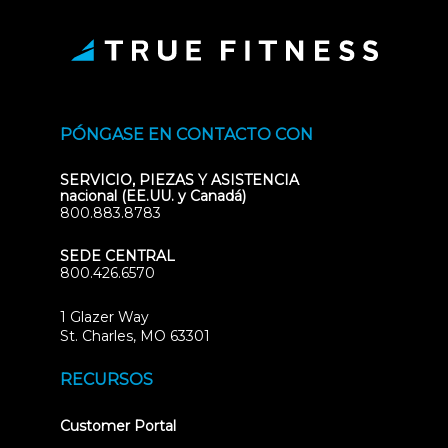
PÓNGASE EN CONTACTO CON
SERVICIO, PIEZAS Y ASISTENCIA
nacional (EE.UU. y Canadá)
800.883.8783
SEDE CENTRAL
800.426.6570
1 Glazer Way
(opens
St. Charles, MO 63301
in
new
RECURSOS
tab)
(opens
Customer Portal
in