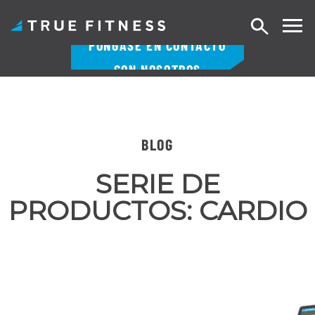
Buscar
PÓNGASE EN CONTACTO
en
CON NOSOTROS
Ir
al
contenido
BLOG
SERIE DE
PRODUCTOS:
CARDIO