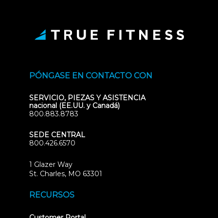
PÓNGASE EN CONTACTO CON
SERVICIO, PIEZAS Y ASISTENCIA
nacional (EE.UU. y Canadá)
800.883.8783
SEDE CENTRAL
800.426.6570
1 Glazer Way
(opens
St. Charles, MO 63301
in
new
RECURSOS
tab)
(opens
Customer Portal