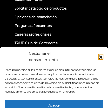
in
new
Solicitar catálogo de productos
tab)
Opciones de financiación
Preguntas frecuentes
Carreras profesionales
TRUE Club de Corredores
Información sobre la retirada
Gestionar el
consentimiento
CONECTÉMONOS
Para proporcionar las mejores experiencias, utilizamos tecnologías
como las cookies para almacenar y/o acceder a la información del
dispositivo. Consentir estas tecnologías nos permitirá procesar datos
como el comportamiento de navegación o identificaciones únicas en
este sitio. No consentir o retirar el consentimiento, puede afectar
negativamente a ciertas características y funciones.
Política de privacidad
Condiciones generales
Declaración de accesibilidad
Acepte