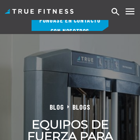
Buscar
PÓNGASE EN CONTACTO
en
CON NOSOTROS
Ir
al
contenido
BLOG
BLOGS
EQUIPOS DE
FUERZA PARA