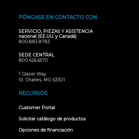
PÓNGASE EN CONTACTO CON
SERVICIO, PIEZAS Y ASISTENCIA
nacional (EE.UU. y Canadá)
800.883.8783
SEDE CENTRAL
800.426.6570
1 Glazer Way
(opens
St. Charles, MO 63301
in
new
RECURSOS
tab)
(opens
Customer Portal
in
new
Solicitar catálogo de productos
tab)
Opciones de financiación