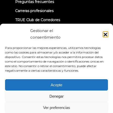
Preguntas frecuentes
Carreras profesionales
TRUE Club de Corredores
Información sobre la retirada
Gestionar el
consentimiento
CONECTÉMONOS
Para proporcionar las mejores experiencias, utilizamos tecnologías
como las cookies para almacenar y/o acceder a la información del
dispositivo. Consentir estas tecnologías nos permitirá procesar datos
como el comportamiento de navegación o identificaciones únicas en
este sitio. No consentir o retirar el consentimiento, puede afectar
negativamente a ciertas características y funciones.
Política de privacidad
Condiciones generales
Declaración de accesibilidad
Acepte
© 2026 True Fitness. All Rights Reserved
Denegar
Ver preferencias