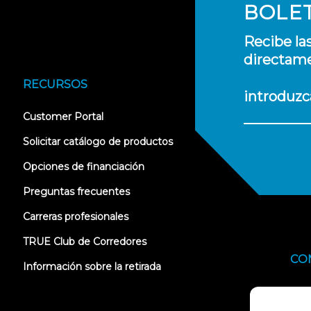
BOLE
Recibe la
directame
RECURSOS
introduzc
(opens
Customer Portal
in
new
Solicitar catálogo de productos
tab)
Opciones de financiación
Preguntas frecuentes
Carreras profesionales
TRUE Club de Corredores
CO
Información sobre la retirada