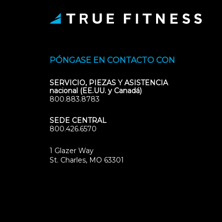
PÓNGASE EN CONTACTO CON
SERVICIO, PIEZAS Y ASISTENCIA
nacional (EE.UU. y Canadá)
800.883.8783
SEDE CENTRAL
800.426.6570
1 Glazer Way
(opens
St. Charles, MO 63301
in
new
tab)