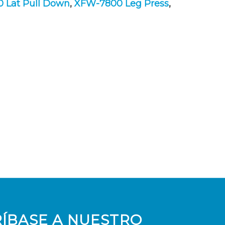
0 Lat Pull Down
,
XFW-7800 Leg Press
,
ÍBASE A NUESTRO