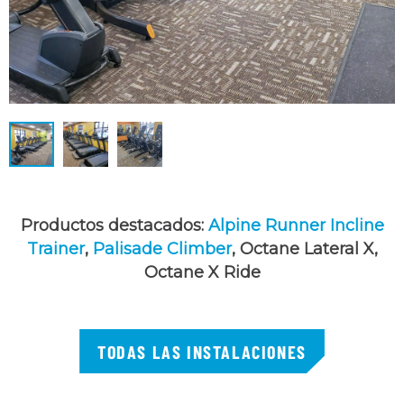
Productos destacados:
Alpine Runner Incline
Trainer
,
Palisade Climber
, Octane Lateral X,
Octane X Ride
TODAS LAS INSTALACIONES