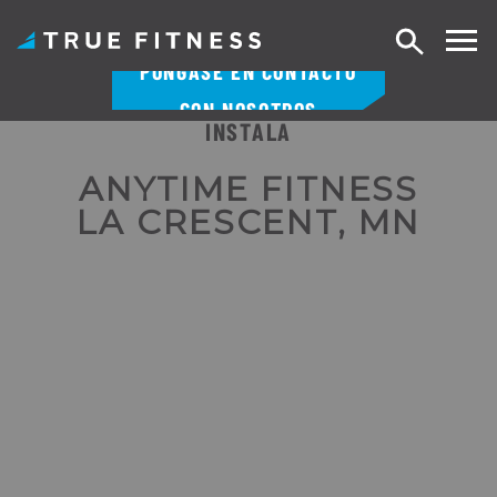
Buscar
PÓNGASE EN CONTACTO
en
CON NOSOTROS
INSTALA
Ir
al
ANYTIME FITNESS
contenido
LA CRESCENT, MN