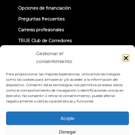
tab)
Opciones de financiación
Preguntas frecuentes
Carreras profesionales
TRUE Club de Corredores
Información sobre la retirada
Gestionar el
consentimiento
CONECTÉMONOS
Para proporcionar las mejores experiencias, utilizamos tecnologías
como las cookies para almacenar y/o acceder a la información del
dispositivo. Consentir estas tecnologías nos permitirá procesar datos
como el comportamiento de navegación o identificaciones únicas en
este sitio. No consentir o retirar el consentimiento, puede afectar
negativamente a ciertas características y funciones.
Política de privacidad
Condiciones generales
Declaración de accesibilidad
Acepte
© 2026 True Fitness. All Rights Reserved
Denegar