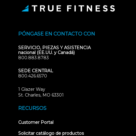
PÓNGASE EN CONTACTO CON
SERVICIO, PIEZAS Y ASISTENCIA
nacional (EE.UU. y Canadá)
800.883.8783
SEDE CENTRAL
800.426.6570
1 Glazer Way
(opens
St. Charles, MO 63301
in
new
RECURSOS
tab)
(opens
Customer Portal
in
new
Solicitar catálogo de productos